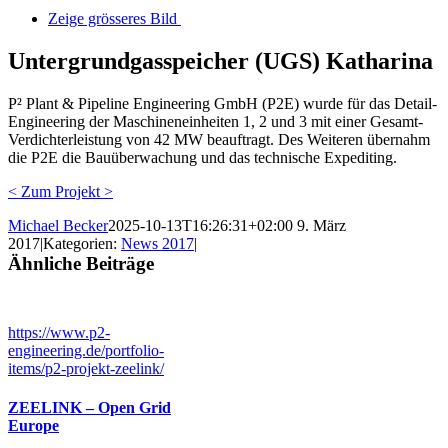
Zeige grösseres Bild
Untergrundgasspeicher (UGS) Katharina
P² Plant & Pipeline Engineering GmbH (P2E) wurde für das Detail-
Engineering der Maschineneinheiten 1, 2 und 3 mit einer Gesamt-
Verdichterleistung von 42 MW beauftragt. Des Weiteren übernahm
die P2E die Bauüberwachung und das technische Expediting.
< Zum Projekt >
Michael Becker
2025-10-13T16:26:31+02:00
9. März
2017
|
Kategorien:
News 2017
|
Ähnliche Beiträge
https://www.p2-
engineering.de/portfolio-
items/p2-projekt-zeelink/
ZEELINK – Open Grid
Europe