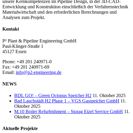
unsere Kernkompetenzen im Pipeline Design, in der 3D-CAD-
Entwicklung und Konstruktion einschließich der Verfahrenstechnik
Materialwirtschaft und den erforderlichen Berechnungen und
Analysen zum Projekt.
Kontakt
P² Plant & Pipeline Engineering GmbH
Paul-Klinger-Straße 1
45127 Essen
Phone: +49 201 240971-0
Fax: +49 201 240971-69
Email:
info@p2-engineering.de
NEWS
BDL GO! – Green Octopus Speicher H2
11. Oktober 2025
Bad Lauchstädt H2 Phase 1 – VGS Gasspeicher GmbH
11.
Oktober 2025
M.10 Boiler Refurbishment – Storag Etzel Service GmbH
11.
Oktober 2025
Aktuelle Projekte