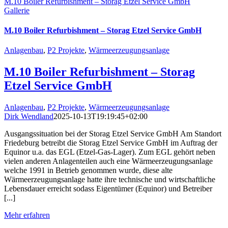
M.10 Boiler Refurbishment – Storag Etzel Service GmbH
Gallerie
M.10 Boiler Refurbishment – Storag Etzel Service GmbH
Anlagenbau
,
P2 Projekte
,
Wärmeerzeugungsanlage
M.10 Boiler Refurbishment – Storag
Etzel Service GmbH
Anlagenbau
,
P2 Projekte
,
Wärmeerzeugungsanlage
Dirk Wendland
2025-10-13T19:19:45+02:00
Ausgangssituation bei der Storag Etzel Service GmbH Am Standort
Friedeburg betreibt die Storag Etzel Service GmbH im Auftrag der
Equinor u.a. das EGL (Etzel-Gas-Lager). Zum EGL gehört neben
vielen anderen Anlagenteilen auch eine Wärmeerzeugungsanlage
welche 1991 in Betrieb genommen wurde, diese alte
Wärmeerzeugungsanlage hatte ihre technische und wirtschaftliche
Lebensdauer erreicht sodass Eigentümer (Equinor) und Betreiber
[...]
Mehr erfahren