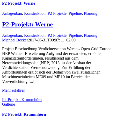
P2-Projekt: Werne
Anlagenbau
,
Konstruktion
,
P2 Projekte
,
Pipeline
,
Planung
P2-Projekt: Werne
Anlagenbau
,
Konstruktion
,
P2 Projekte
,
Pipeline
,
Planung
Michael Becker
2017-05-31T00:07:11+02:00
Projekt Beschreibung Verdichterstation Werne - Open Grid Europe
NEP Werne - Erweiterung Aufgrund der erwarteten, erhöhten
Kapazitätsanforderungen, resultierend aus dem
Netzentwicklungsplan (NEP) 2013, ist der Ausbau der
Verdichterstation Werne notwendig. Zur Erfüllung der
Anforderungen ergibt sich der Bedarf von zwei zusätzlichen
Maschineneinheiten ME09 und ME10 im Bereich der
Vorverdichtung [...]
Mehr erfahren
P2-Projekt: Krummhörn
Gallerie
P2-Projekt: Krummhörn