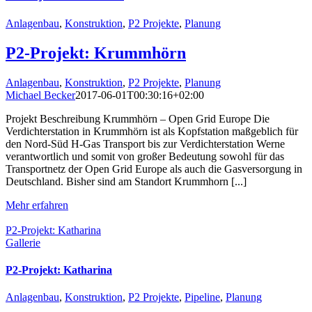
Anlagenbau
,
Konstruktion
,
P2 Projekte
,
Planung
P2-Projekt: Krummhörn
Anlagenbau
,
Konstruktion
,
P2 Projekte
,
Planung
Michael Becker
2017-06-01T00:30:16+02:00
Projekt Beschreibung Krummhörn – Open Grid Europe Die
Verdichterstation in Krummhörn ist als Kopfstation maßgeblich für
den Nord-Süd H-Gas Transport bis zur Verdichterstation Werne
verantwortlich und somit von großer Bedeutung sowohl für das
Transportnetz der Open Grid Europe als auch die Gasversorgung in
Deutschland. Bisher sind am Standort Krummhorn [...]
Mehr erfahren
P2-Projekt: Katharina
Gallerie
P2-Projekt: Katharina
Anlagenbau
,
Konstruktion
,
P2 Projekte
,
Pipeline
,
Planung