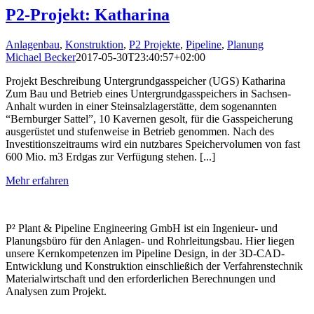
P2-Projekt: Katharina
Anlagenbau
,
Konstruktion
,
P2 Projekte
,
Pipeline
,
Planung
Michael Becker
2017-05-30T23:40:57+02:00
Projekt Beschreibung Untergrundgasspeicher (UGS) Katharina
Zum Bau und Betrieb eines Untergrundgasspeichers in Sachsen-
Anhalt wurden in einer Steinsalzlagerstätte, dem sogenannten
“Bernburger Sattel”, 10 Kavernen gesolt, für die Gasspeicherung
ausgerüstet und stufenweise in Betrieb genommen. Nach des
Investitionszeitraums wird ein nutzbares Speichervolumen von fast
600 Mio. m3 Erdgas zur Verfügung stehen. [...]
Mehr erfahren
P² Plant & Pipeline Engineering GmbH ist ein Ingenieur- und
Planungsbüro für den Anlagen- und Rohrleitungsbau. Hier liegen
unsere Kernkompetenzen im Pipeline Design, in der 3D-CAD-
Entwicklung und Konstruktion einschließich der Verfahrenstechnik
Materialwirtschaft und den erforderlichen Berechnungen und
Analysen zum Projekt.