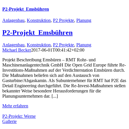
P2-Projekt_Emsbühren
Anlagenbau
,
Konstruktion
,
P2 Projekte
,
Planung
P2-Projekt_Emsbühren
Anlagenbau
,
Konstruktion
,
P2 Projekte
,
Planung
Michael Becker
2017-06-01T00:41:42+02:00
Projekt Beschreibung Emsbüren – RMT Rohr- und
Maschinenanlagentechnik GmbH Die Open Grid Europe führte Re-
Investitions-Maßnahmen auf der Verdichterstation Emsbüren durch.
Die Maßnahmen beliefen sich auf den Austausch von
Gasturbine/Abgaskamin. Als Subunternehmer für RMT hat P2E das
Detail Engineering durchgeführt. Die Re-Invest-Maßnahmen stellen
bekannter Weise besondere Herausforderungen für die
Planungsunternehmen dar. [...]
Mehr erfahren
P2-Projekt: Werne
Gallerie