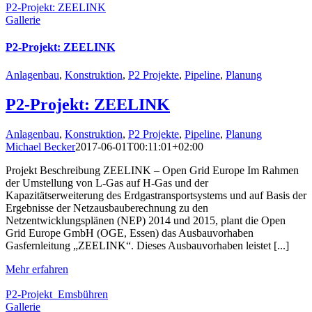
P2-Projekt: ZEELINK
Gallerie
P2-Projekt: ZEELINK
Anlagenbau
,
Konstruktion
,
P2 Projekte
,
Pipeline
,
Planung
P2-Projekt: ZEELINK
Anlagenbau
,
Konstruktion
,
P2 Projekte
,
Pipeline
,
Planung
Michael Becker
2017-06-01T00:11:01+02:00
Projekt Beschreibung ZEELINK – Open Grid Europe Im Rahmen
der Umstellung von L-Gas auf H-Gas und der
Kapazitätserweiterung des Erdgastransportsystems und auf Basis der
Ergebnisse der Netzausbauberechnung zu den
Netzentwicklungsplänen (NEP) 2014 und 2015, plant die Open
Grid Europe GmbH (OGE, Essen) das Ausbauvorhaben
Gasfernleitung „ZEELINK“. Dieses Ausbauvorhaben leistet [...]
Mehr erfahren
P2-Projekt_Emsbühren
Gallerie