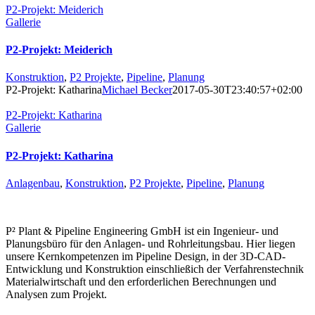
P2-Projekt: Meiderich
Gallerie
P2-Projekt: Meiderich
Konstruktion
,
P2 Projekte
,
Pipeline
,
Planung
P2-Projekt: Katharina
Michael Becker
2017-05-30T23:40:57+02:00
P2-Projekt: Katharina
Gallerie
P2-Projekt: Katharina
Anlagenbau
,
Konstruktion
,
P2 Projekte
,
Pipeline
,
Planung
P² Plant & Pipeline Engineering GmbH ist ein Ingenieur- und
Planungsbüro für den Anlagen- und Rohrleitungsbau. Hier liegen
unsere Kernkompetenzen im Pipeline Design, in der 3D-CAD-
Entwicklung und Konstruktion einschließich der Verfahrenstechnik
Materialwirtschaft und den erforderlichen Berechnungen und
Analysen zum Projekt.