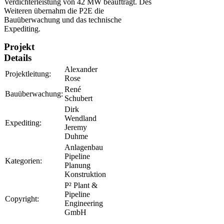
Verdichterleistung von 42 MW beauftragt. Des
Weiteren übernahm die P2E die
Bauüberwachung und das technische
Expediting.
Projekt
Details
Alexander
Projektleitung:
Rose
René
Bauüberwachung:
Schubert
Dirk
Wendland
Expediting:
Jeremy
Duhme
Anlagenbau
Pipeline
Kategorien:
Planung
Konstruktion
P² Plant &
Pipeline
Copyright:
Engineering
GmbH