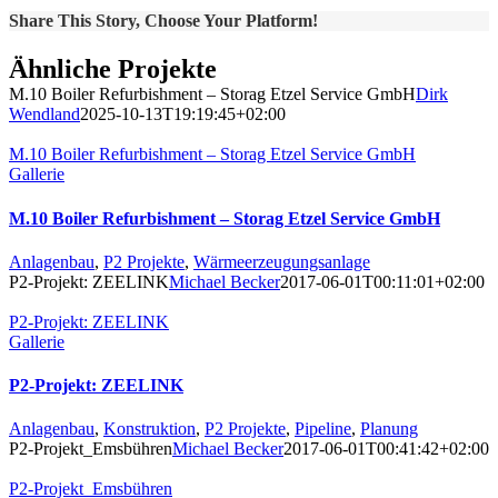
Share This Story, Choose Your Platform!
Ähnliche Projekte
M.10 Boiler Refurbishment – Storag Etzel Service GmbH
Dirk
Wendland
2025-10-13T19:19:45+02:00
M.10 Boiler Refurbishment – Storag Etzel Service GmbH
Gallerie
M.10 Boiler Refurbishment – Storag Etzel Service GmbH
Anlagenbau
,
P2 Projekte
,
Wärmeerzeugungsanlage
P2-Projekt: ZEELINK
Michael Becker
2017-06-01T00:11:01+02:00
P2-Projekt: ZEELINK
Gallerie
P2-Projekt: ZEELINK
Anlagenbau
,
Konstruktion
,
P2 Projekte
,
Pipeline
,
Planung
P2-Projekt_Emsbühren
Michael Becker
2017-06-01T00:41:42+02:00
P2-Projekt_Emsbühren