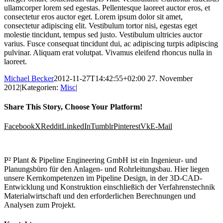
ullamcorper lorem sed egestas. Pellentesque laoreet auctor eros, et
consectetur eros auctor eget. Lorem ipsum dolor sit amet,
consectetur adipiscing elit. Vestibulum tortor nisi, egestas eget
molestie tincidunt, tempus sed justo. Vestibulum ultricies auctor
varius. Fusce consequat tincidunt dui, ac adipiscing turpis adipiscing
pulvinar. Aliquam erat volutpat. Vivamus eleifend rhoncus nulla in
laoreet.
Michael Becker
2012-11-27T14:42:55+02:00
27. November
2012
|
Kategorien:
Misc
|
Share This Story, Choose Your Platform!
Facebook
X
Reddit
LinkedIn
Tumblr
Pinterest
Vk
E-Mail
P² Plant & Pipeline Engineering GmbH ist ein Ingenieur- und
Planungsbüro für den Anlagen- und Rohrleitungsbau. Hier liegen
unsere Kernkompetenzen im Pipeline Design, in der 3D-CAD-
Entwicklung und Konstruktion einschließich der Verfahrenstechnik
Materialwirtschaft und den erforderlichen Berechnungen und
Analysen zum Projekt.