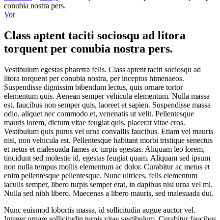
conubia nostra pers.
Vor
Class aptent taciti sociosqu ad litora
torquent per conubia nostra pers.
Vestibulum egestas pharetra felis. Class aptent taciti sociosqu ad
litora torquent per conubia nostra, per inceptos himenaeos.
Suspendisse dignissim bibendum lectus, quis ornare tortor
elementum quis. Aenean semper vehicula elementum. Nulla massa
est, faucibus non semper quis, laoreet et sapien. Suspendisse massa
odio, aliquet nec commodo et, venenatis ut velit. Pellentesque
mauris lorem, dictum vitae feugiat quis, placerat vitae eros.
Vestibulum quis purus vel urna convallis faucibus. Etiam vel mauris
nisi, non vehicula est. Pellentesque habitant morbi tristique senectus
et netus et malesuada fames ac turpis egestas. Aliquam leo lorem,
tincidunt sed molestie id, egestas feugiat quam. Aliquam sed ipsum
non nulla tempus mollis elementum ac dolor. Curabitur ac metus et
enim pellentesque pellentesque. Nunc ultrices, felis elementum
iaculis semper, libero turpis semper erat, in dapibus nisi urna vel mi.
Nulla sed nibh libero. Maecenas a libero mauris, sed malesuada dui.
Nunc euismod lobortis massa, id sollicitudin augue auctor vel.
Integer ornare sollicitudin turpis vitae vestibulum. Curabitur faucibus