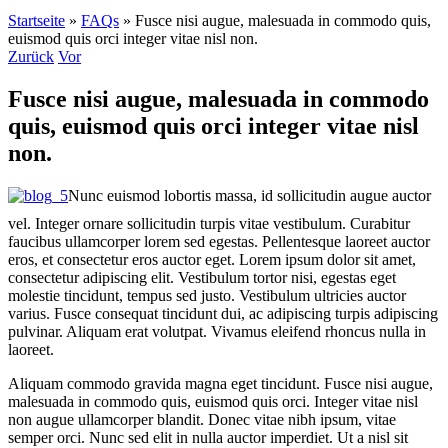
Startseite
»
FAQs
»
Fusce nisi augue, malesuada in commodo quis,
euismod quis orci integer vitae nisl non.
Zurück
Vor
Fusce nisi augue, malesuada in commodo
quis, euismod quis orci integer vitae nisl
non.
Nunc euismod lobortis massa, id sollicitudin augue auctor
vel. Integer ornare sollicitudin turpis vitae vestibulum. Curabitur
faucibus ullamcorper lorem sed egestas. Pellentesque laoreet auctor
eros, et consectetur eros auctor eget. Lorem ipsum dolor sit amet,
consectetur adipiscing elit. Vestibulum tortor nisi, egestas eget
molestie tincidunt, tempus sed justo. Vestibulum ultricies auctor
varius. Fusce consequat tincidunt dui, ac adipiscing turpis adipiscing
pulvinar. Aliquam erat volutpat. Vivamus eleifend rhoncus nulla in
laoreet.
Aliquam commodo gravida magna eget tincidunt. Fusce nisi augue,
malesuada in commodo quis, euismod quis orci. Integer vitae nisl
non augue ullamcorper blandit. Donec vitae nibh ipsum, vitae
semper orci. Nunc sed elit in nulla auctor imperdiet. Ut a nisl sit