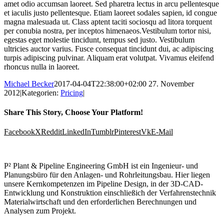
amet odio accumsan laoreet. Sed pharetra lectus in arcu pellentesque
et iaculis justo pellentesque. Etiam laoreet sodales sapien, id congue
magna malesuada ut. Class aptent taciti sociosqu ad litora torquent
per conubia nostra, per inceptos himenaeos.Vestibulum tortor nisi,
egestas eget molestie tincidunt, tempus sed justo. Vestibulum
ultricies auctor varius. Fusce consequat tincidunt dui, ac adipiscing
turpis adipiscing pulvinar. Aliquam erat volutpat. Vivamus eleifend
rhoncus nulla in laoreet.
Michael Becker
2017-04-04T22:38:00+02:00
27. November
2012
|
Kategorien:
Pricing
|
Share This Story, Choose Your Platform!
Facebook
X
Reddit
LinkedIn
Tumblr
Pinterest
Vk
E-Mail
P² Plant & Pipeline Engineering GmbH ist ein Ingenieur- und
Planungsbüro für den Anlagen- und Rohrleitungsbau. Hier liegen
unsere Kernkompetenzen im Pipeline Design, in der 3D-CAD-
Entwicklung und Konstruktion einschließich der Verfahrenstechnik
Materialwirtschaft und den erforderlichen Berechnungen und
Analysen zum Projekt.