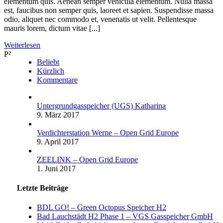
elementum quis. Aenean semper vehicula elementum. Nulla massa
est, faucibus non semper quis, laoreet et sapien. Suspendisse massa
odio, aliquet nec commodo et, venenatis ut velit. Pellentesque
mauris lorem, dictum vitae [...]
Weiterlesen
P²
Beliebt
Kürzlich
Kommentare
Untergrundgasspeicher (UGS) Katharina
9. März 2017
Verdichterstation Werne – Open Grid Europe
9. April 2017
ZEELINK – Open Grid Europe
1. Juni 2017
Letzte Beiträge
BDL GO! – Green Octopus Speicher H2
Bad Lauchstädt H2 Phase 1 – VGS Gasspeicher GmbH