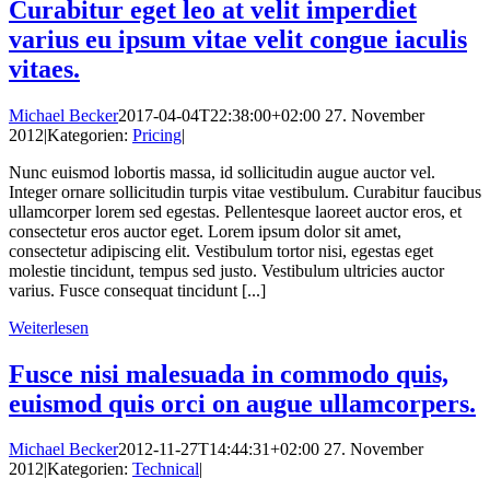
Curabitur eget leo at velit imperdiet
varius eu ipsum vitae velit congue iaculis
vitaes.
Michael Becker
2017-04-04T22:38:00+02:00
27. November
2012
|
Kategorien:
Pricing
|
Nunc euismod lobortis massa, id sollicitudin augue auctor vel.
Integer ornare sollicitudin turpis vitae vestibulum. Curabitur faucibus
ullamcorper lorem sed egestas. Pellentesque laoreet auctor eros, et
consectetur eros auctor eget. Lorem ipsum dolor sit amet,
consectetur adipiscing elit. Vestibulum tortor nisi, egestas eget
molestie tincidunt, tempus sed justo. Vestibulum ultricies auctor
varius. Fusce consequat tincidunt [...]
Weiterlesen
Fusce nisi malesuada in commodo quis,
euismod quis orci on augue ullamcorpers.
Michael Becker
2012-11-27T14:44:31+02:00
27. November
2012
|
Kategorien:
Technical
|