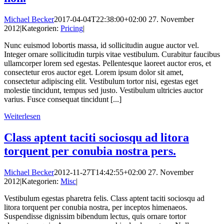
Michael Becker
2017-04-04T22:38:00+02:00
27. November
2012
|
Kategorien:
Pricing
|
Nunc euismod lobortis massa, id sollicitudin augue auctor vel.
Integer ornare sollicitudin turpis vitae vestibulum. Curabitur faucibus
ullamcorper lorem sed egestas. Pellentesque laoreet auctor eros, et
consectetur eros auctor eget. Lorem ipsum dolor sit amet,
consectetur adipiscing elit. Vestibulum tortor nisi, egestas eget
molestie tincidunt, tempus sed justo. Vestibulum ultricies auctor
varius. Fusce consequat tincidunt [...]
Weiterlesen
Class aptent taciti sociosqu ad litora
torquent per conubia nostra pers.
Michael Becker
2012-11-27T14:42:55+02:00
27. November
2012
|
Kategorien:
Misc
|
Vestibulum egestas pharetra felis. Class aptent taciti sociosqu ad
litora torquent per conubia nostra, per inceptos himenaeos.
Suspendisse dignissim bibendum lectus, quis ornare tortor